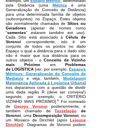
exemplo, um
Espaço Métrico
, determinado
pela Distância (uma
Métrica
é uma
Generalização do Conceito de Distância)
para uma determinada família de objetos
(subconjuntos) no Espaço. Estes objetos
são normalmente chamados de
Sítios ou
Geradores
(apesar de nomes como
“
sementes
” estarem também em uso).
Cada Sítio está associado à
Célula de
Voronoi
correspondente, isto é um
conjunto de todos os pontos no dado
Espaço o qual a distância para o dado sítio
não é maior que sua distância para os
outros objetos - o
Conceito de Vizinho
mais Próximo
em
Problemas
de LOGÍSTICA
[ver, por exemplo,
Espaços
Métricos: Generalização do Conceito de
Mediatriz
e veja, também,
Modelagem
Matemática Aplicada à Logística Urbana
]
nos deparamos com a questão de dividir
uma dada região R (deve ser convexa!)
segundo, por exemplo, o CRITÉRIO
¹
VIZINHO MAIS PRÓXIMO]
.
Foi nomeado
de
Georgy Voronoi
posteriormente, e
também chamado de
Tesselação
de
Voronoi
, uma
Decomposição Voronoi
, ou
um Mosaico de Dirichlet (após
Lejeune
Dirichlet
). Diagramas de Voronoi podem