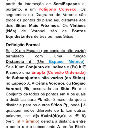
partir da interseção de
SemiEspaços
e,
portanto, é um
Polígono
Convexo
. Os
segmentos do Diagrama de Voronoi são
todos os pontos do plano equidistantes aos
dois
Sítios Mais Próximos
. Os
Vértices
(
Nós
) de Voronoi são os
Pontos
Equidistantes
de três ou mais Sítios
Definição Formal
Seja
X
um Espaço (um conjunto não vazio)
terminado com uma função
Distância d
(Um
Espaço Métrico
).
Seja
K
um
Conjunto de Índices
e
(P
) k ∈
k
K
sendo uma
Enupla (Coleção Ordenada)
de
Subconjuntos não vazios (os Sítios)
no
Espaço X
. A
Célula Voronoi
, ou
Região
Voronoi
,
R
, associada ao
Sítio P
é o
k
k
Conjunto de todos os pontos em X os quais
a distância para
P
não é maior do que a
k
distância para os outros
Sítios P
, onde
j
é
j
qualquer índice diferente de
k
. Em outras
∈
palavras, se
d(x,A)=inf{d(x,a): a
A}
(ver:
inf = ínfimo
) denota a distância entre
o ponto
x
e o subconjunto
A
, então
R
={x
k