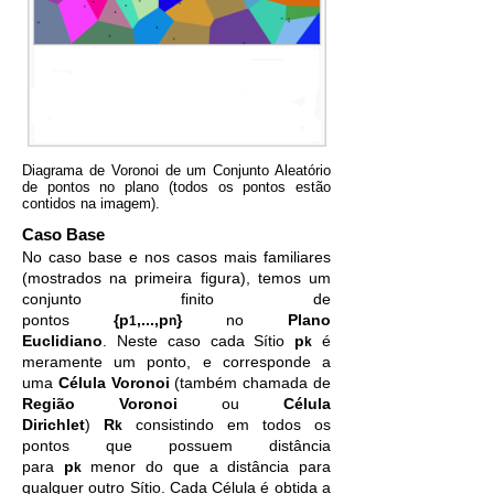
Diagrama de Voronoi de um Conjunto Aleatório
de pontos no plano (todos os pontos estão
contidos na imagem).
Caso Base
No caso base e nos casos mais familiares
(mostrados na primeira figura), temos um
conjunto finito de
pontos
{p
,...,p
}
no
Plano
1
n
Euclidiano
. Neste caso cada Sítio
p
é
k
meramente um ponto, e corresponde a
uma
Célula Voronoi
(também chamada de
Região Voronoi
ou
Célula
Dirichlet
)
R
consistindo em todos os
k
pontos que possuem distância
para
p
menor do que a distância para
k
qualquer outro Sítio. Cada Célula é obtida a