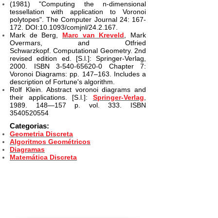
(1981) "Computing the n-dimensional
tessellation with application to Voronoi
polytopes". The Computer Journal 24: 167-
172. DOI:10.1093/comjnl/24.2.167.
Mark de Berg,
Marc van Kreveld
, Mark
Overmars, and Otfried
Schwarzkopf. Computational Geometry. 2nd
revised edition ed. [S.l.]: Springer-Verlag,
2000. ISBN
3-540-65620-0
Chapter 7:
Voronoi Diagrams: pp. 147–163. Includes a
description of Fortune's algorithm.
Rolf Klein. Abstract voronoi diagrams and
their applications. [S.l.]:
Springer-Verlag
,
1989. 148—157 p. vol. 333. ISBN
3540520554
Categorias:
Geometria Discreta
Algoritmos Geométricos
Diagramas
Matemática Discreta