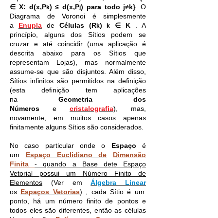
∈
X: d(x,P
) ≤ d(x,P
) para todo j≠k}
. O
k
j
Diagrama de Voronoi é simplesmente
a
Enupla
de
Células (R
)
∈ K
. A
k
k
princípio, alguns dos Sítios podem se
cruzar e até coincidir (uma aplicação é
descrita abaixo para os Sítios que
representam Lojas), mas normalmente
assume-se que são disjuntos. Além disso,
Sítios infinitos são permitidos na definição
(esta definição tem aplicações
na
Geometria dos
Números
e
cristalografia
), mas,
novamente, em muitos casos apenas
finitamente alguns Sítios são considerados.
No caso particular onde o
Espaço
é
um
Espaço Euclidiano de
Dimensão
Finita
- quando a Base dete Espaço
Vetorial possui um Número Finito de
Elementos
(Ver em
Álgebra Linear
os
Espaços Vetorias
) , cada Sítio é um
ponto, há um número finito de pontos e
todos eles são diferentes, então as células