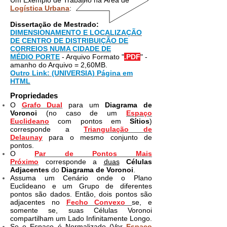
Um Exemplo de Trabalho na Área de
Logística Urbana
:
Dissertação de Mestrado:
DIMENSIONAMENTO E LOCALIZAÇÃO
DE CENTRO DE DISTRIBUIÇÃO DE
CORREIOS NUMA CIDADE DE
MÉDIO PORTE
- Arquivo Formato "
.PDF
" -
amanho do Arquivo = 2,60MB.
Outro Link: (UNIVERSIA) Página em
HTML
Propriedades
O
Grafo Dual
para um
Diagrama de
Voronoi
(no caso de um
Espaço
Euclideano
com pontos em
Sítios
)
corresponde a
Triangulação de
Delaunay
para o mesmo conjunto de
pontos.
O
Par de Pontos Mais
Próximo
corresponde a
duas
Células
Adjacentes
do
Diagrama de Voronoi
.
Assuma um Cenário onde o Plano
Euclideano e um Grupo de diferentes
pontos são dados. Então, dois pontos são
adjacentes no
Fecho Convexo
se, e
somente se, suas Células Voronoi
compartilham um Lado Infinitamente Longo.
Se o Espaço é Normalizado (Ver
Espaço