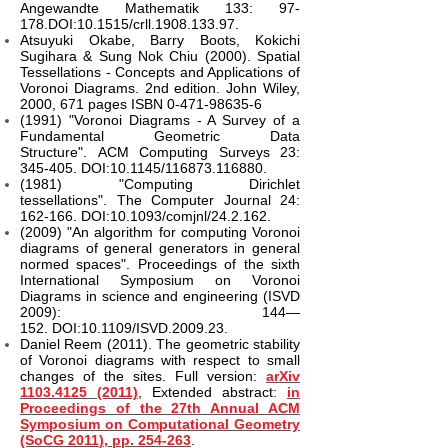
Angewandte Mathematik 133: 97-
178.DOI:10.1515/crll.1908.133.97.
Atsuyuki Okabe, Barry Boots, Kokichi
Sugihara & Sung Nok Chiu (2000). Spatial
Tessellations - Concepts and Applications of
Voronoi Diagrams. 2nd edition. John Wiley,
2000, 671 pages ISBN
0-471-98635-6
(1991) "Voronoi Diagrams - A Survey of a
Fundamental Geometric Data
Structure". ACM Computing Surveys 23:
345-405. DOI:10.1145/116873.116880.
(1981) "Computing Dirichlet
tessellations". The Computer Journal 24:
162-166. DOI:10.1093/comjnl/24.2.162.
(2009) "An algorithm for computing Voronoi
diagrams of general generators in general
normed spaces". Proceedings of the sixth
International Symposium on Voronoi
Diagrams in science and engineering (ISVD
2009): 144—
152. DOI:10.1109/ISVD.2009.23.
Daniel Reem (2011). The geometric stability
of Voronoi diagrams with respect to small
changes of the sites. Full version:
arXiv
1103.4125 (2011)
, Extended abstract:
in
Proceedings of the 27th Annual ACM
Symposium on Computational Geometry
(SoCG ‏2011), pp. 254-263
.