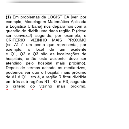
_________________________________
(1)
Em problemas de LOGÍSTICA [ver, por
exemplo, Modelagem Matemática Aplicada
à Logística Urbana] nos deparamos com a
questão de dividir uma dada região R (deve
ser convexa!) segundo, por exemplo, o
CRITÉRIO VIZINHO MAIS PRÓXIMO
(se A1 é um ponto que representa, por
exemplo, o local de um acidente
e Q1, Q2 e Q3 são as localizações de
hospitais, então este acidente deve ser
atendido pelo hospital mais próximo).
Depois de termos achado as mediatrizes,
podemos ver que o hospital mais próximo
de A1 é Q1. Isto é, a região R ficou dividida
em três sub-regiões R1, R2 e R3, segundo
o critério do vizinho mais próximo.
Continue a leitura!
(2)
Em problemas de
LOGÍSTICA
[ver, por
exemplo,
Modelagem Matemática
Aplicada à Logística Urbana
] nos
deparamos com a questão de dividir uma
dada região
R
(deve ser convexa!)
segundo, por exemplo, o CRITÉRIO
VIZINHO MAIS PRÓXIMO (se
A
é um
1