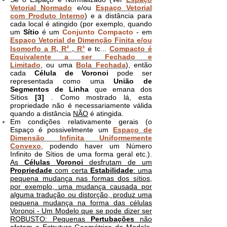
Vetorial Normado
e/ou
Espaço Vetorial
com Produto Interno
) e a distância para
cada local é atingido (por exemplo, quando
um
Sítio
é um
Conjunto Compacto
- em
Espaço Vetorial de Dimenção Finita e/ou
²
³
Isomorfo a R, R
, R
e tc...
Compacto é
Equivalente a ser Fechado e
Limitado
, ou uma
Bola Fechada
), então
cada
Célula de Voronoi
pode ser
representada como uma
União de
Segmentos de Linha
que emana dos
Sítios
[3]
. Como mostrado lá, esta
propriedade não é necessariamente válida
quando a distância
NÃO
é atingida.
Em condições relativamente gerais (o
Espaço é possivelmente um
Espaço de
Dimensão Infinita Uniformemente
Convexo
, podendo haver um Número
Infinito de Sítios de uma forma geral etc.).
As
Células Voronoi
desfrutam de um
Propriedade
com certa
Estabilidade
: uma
pequena mudança nas formas dos sítios,
por exemplo, uma mudança causada por
alguma tradução ou distorção, produz uma
pequena mudança na forma das células
Voronoi - Um Modelo que se pode dizer ser
ROBUSTO: Pequenas
Pertubações
não