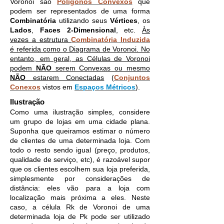
Voronoi são
Polígonos Convexos
que
podem ser representados de uma forma
Combinatória
utilizando seus
Vértices
, os
Lados
,
Faces 2-Dimensional
, etc.
Às
vezes a estrutura
Combinatória Induzida
é referida como o Diagrama de Voronoi. No
entanto, em geral, as Células de Voronoi
podem
NÃO
serem Convexas ou mesmo
NÃO
estarem Conectadas
(
Conjuntos
Conexos
vistos em
Espaços Métricos
).
Ilustração
Como uma ilustração simples, considere
um grupo de lojas em uma cidade plana.
Suponha que queiramos estimar o número
de clientes de uma determinada loja. Com
todo o resto sendo igual (preço, produtos,
qualidade de serviço, etc), é razoável supor
que os clientes escolhem sua loja preferida,
simplesmente por considerações de
distância: eles vão para a loja com
localização mais próxima a eles. Neste
caso, a célula Rk de Voronoi de uma
determinada loja de Pk pode ser utilizado