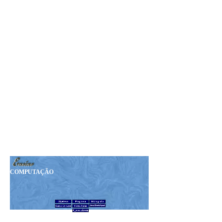
Seja Nosso MEMBRO!
Sua Doação nos ajudará a
manter esta Revista.
Nosso PIX:
375.234.149-15
Obrigado!
COMPUTAÇÃO