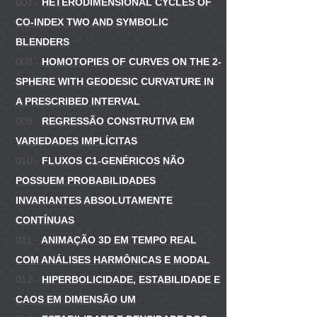
007 -
HETERODIMENSIONAL CYCLES OF
CO-INDEX TWO AND SYMBOLIC
BLENDERS
008 -
HOMOTOPIES OF CURVES ON THE 2-
SPHERE WITH GEODESIC CURVATURE IN
A PRESCRIBED INTERVAL
009 -
REGRESSÃO CONSTRUTIVA EM
VARIEDADES IMPLÍCITAS
010 -
FLUXOS C1-GENÉRICOS NÃO
POSSUEM PROBABILIDADES
INVARIANTES ABSOLUTAMENTE
CONTÍNUAS
011 -
ANIMAÇÃO 3D EM TEMPO REAL
COM ANÁLISES HARMÔNICAS E MODAL
012 -
HIPERBOLICIDADE, ESTABILIDADE E
CAOS EM DIMENSÃO UM