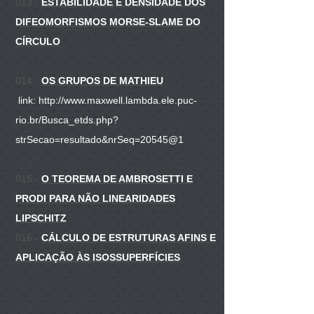
013 -
ESTABILIDADE E DENSIDADE DOS
DIFEOMORFISMOS MORSE-SLAME DO
CÍRCULO
014 -
OS GRUPOS DE MATHIEU
link:
http://www.maxwell.lambda.ele.puc-
rio.br/Busca_etds.php?
strSecao=resultado&nrSeq=20545@1
015 -
O TEOREMA DE AMBROSETTI E
PRODI PARA NÃO LINEARIDADES
LIPSCHITZ
016 -
CÁLCULO DE ESTRUTURAS AFINS E
APLICAÇÃO ÀS ISOSSUPERFÍCIES