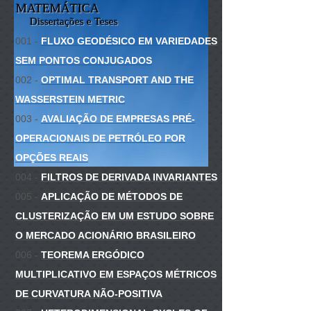
MATEMÁTICA
Dissertações e Teses
001 -
FLUXO GEODÉSICO EM VARIEDADES
SEM PONTOS CONJUGADOS
002 -
OPTIMAL TRANSPORT AND THE
WASSERSTEIN METRIC
003 -
AVALIAÇÃO DE EMPRESAS PRÉ-
OPERACIONAIS DE PETRÓLEO POR
OPÇÕES REAIS
004 -
FILTROS DE DERIVADA INVARIANTES
005 -
APLICAÇÃO DE MÉTODOS DE
CLUSTERIZAÇÃO EM UM ESTUDO SOBRE
O MERCADO ACIONÁRIO BRASILEIRO
006 -
TEOREMA ERGÓDICO
MULTIPLICATIVO EM ESPAÇOS MÉTRICOS
DE CURVATURA NÃO-POSITIVA