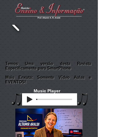
Temos Uma versão desta Revista
Especificamente para SmartPhone
Mais Enxuta: Somente Vídeo Aulas e
EVENTOS!
Music Player