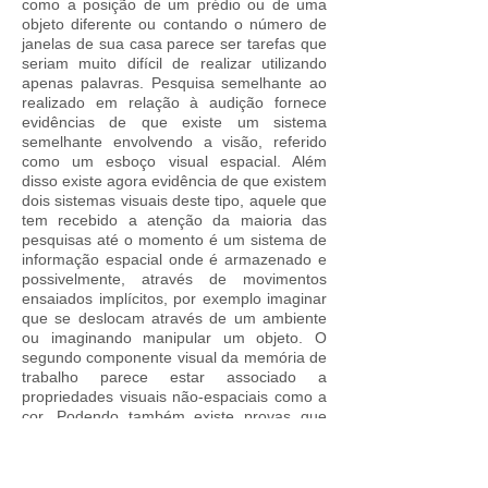
como a posição de um prédio ou de uma
objeto diferente ou contando o número de
janelas de sua casa parece ser tarefas que
seriam muito difícil de realizar utilizando
apenas palavras. Pesquisa semelhante ao
realizado em relação à audição fornece
evidências de que existe um sistema
semelhante envolvendo a visão, referido
como um esboço visual espacial. Além
disso existe agora evidência de que existem
dois sistemas visuais deste tipo, aquele que
tem recebido a atenção da maioria das
pesquisas até o momento é um sistema de
informação espacial onde é armazenado e
possivelmente, através de movimentos
ensaiados implícitos, por exemplo imaginar
que se deslocam através de um ambiente
ou imaginando manipular um objeto. O
segundo componente visual da memória de
trabalho parece estar associado a
propriedades visuais não-espaciais como a
cor. Podendo também existe provas que
este tipo de informação é usada para
construir o imaginário visual que é parte
integrante do presente tipo de pensamento