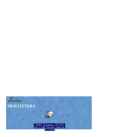
Seja Nosso MEMBRO!
Sua Doação nos ajudará a
manter esta Revista.
Nosso PIX:
375.234.149-15
Obrigado!
ARQUITETURA