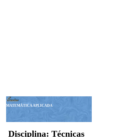
Seja Nosso MEMBRO!
Sua Doação nos ajudará a
manter esta Revista.
Nosso PIX:
375.234.149-15
Obrigado!
MATEMÁTICA APLICADA
Disciplina:
Técnicas