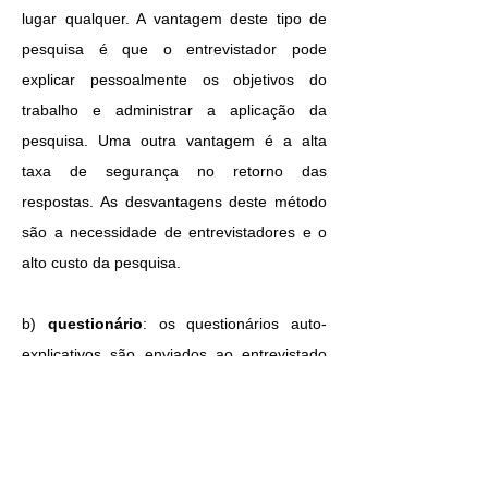
lugar qualquer. A vantagem deste tipo de
pesquisa é que o entrevistador pode
explicar pessoalmente os objetivos do
trabalho e administrar a aplicação da
pesquisa. Uma outra vantagem é a alta
taxa de segurança no retorno das
respostas. As desvantagens deste método
são a necessidade de entrevistadores e o
alto custo da pesquisa.
b)
questionário
: os questionários auto-
explicativos são enviados ao entrevistado
pelo correio, fax, internet, etc. Este método
tem como vantagens um custo reduzido em
sua aplicação e a cobertura de um
percentual maior da amostra. Por outro