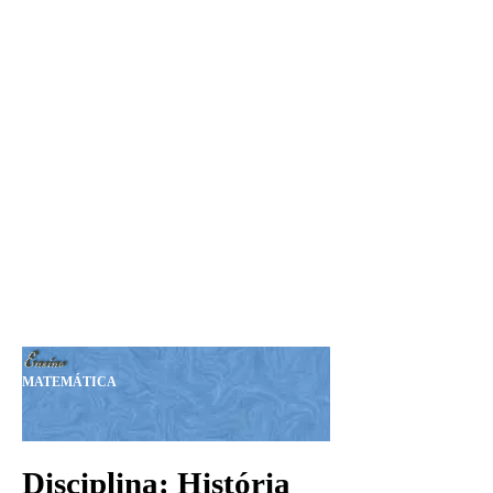
Seja Nosso MEMBRO!
Sua Doação nos ajudará a
manter esta Revista.
Nosso PIX:
375.234.149-15
Obrigado!
MATEMÁTICA
Disciplina: História