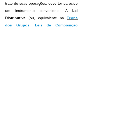
trato de suas operações, deve ter parecido
um instrumento conveniente. A
Lei
Distributiva
(ou, equivalente na
Teoria
dos Grupos
:
Leis de Composição
Interna
)
a(b+c+d)=ab + ac + ad
era sem dúvida muito mais evidente para
um estudioso grego que para o estudante
que se inicia na Álgebra hoje, pois o
primeiro podia facilmente representar as
áreas dos retângulos nesse
Teorema
, que
diz simplesmente que o retângulo sobre
a
e
a soma dos segmentos
b
,
c
,
d
é igual à
soma dos retângulos sobre
a
e cada um
dos segmentos
b
,
c
,
d
tomados
separadamente.