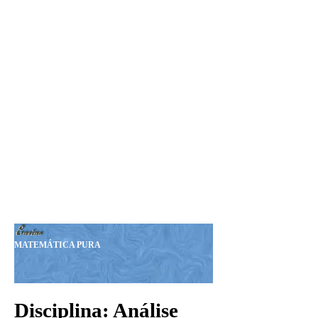
Seja Nosso MEMBRO!
Sua Doação nos ajudará a
manter esta Revista.
Nosso PIX:
375.234.149-15
Obrigado!
MATEMÁTICA PURA
Disciplina: Análise