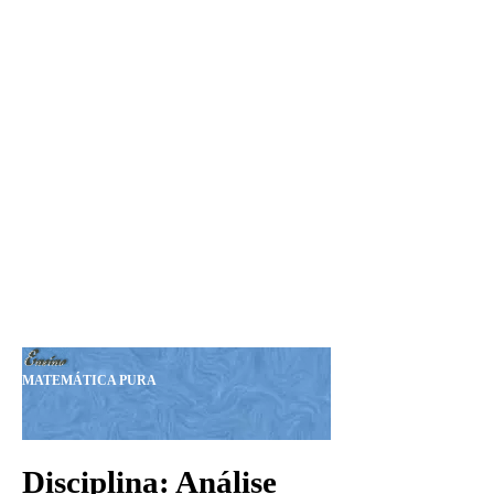
Seja Nosso MEMBRO!
Sua Doação nos ajudará a
manter esta Revista.
Nosso PIX:
375.234.149-15
Obrigado!
MATEMÁTICA PURA
Disciplina: Análise