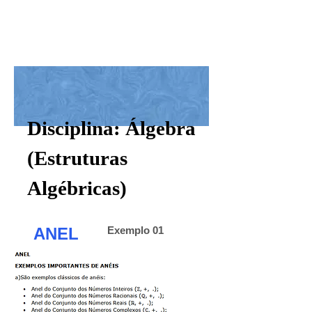
MATEMÁTICA
PURA
Disciplina: Álgebra
(Estruturas
Algébricas)
ANEL
Exemplo 01