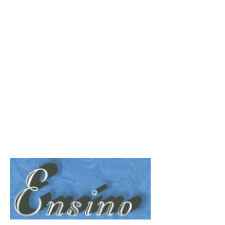
Seja Nosso MEMBRO!
Sua Doação nos ajudará a
manter esta Revista.
Nosso PIX:
375.234.149-15
Obrigado!