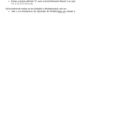
Versão desta Página no Formato “.PDF”.
Formato
".PDF"