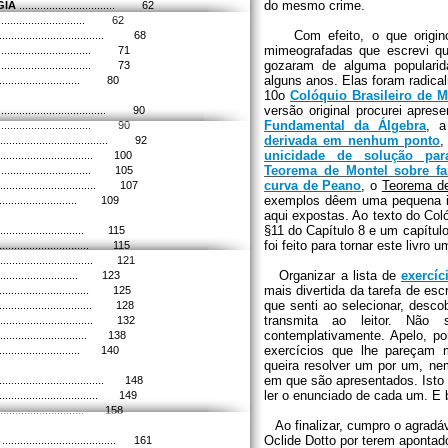
do mesmo crime.
GIA
................................ 62
............................... 62
Com efeito, o que origi
.............................. 68
mimeografadas que escrevi
q
................................ 71
gozaram de alguma popularid
................................ 73
alguns anos. Elas foram radica
................................. 80
10o
Colóquio Brasileiro de M
versão original procurei apre
...................................... 90
Fundamental da Álgebra
, 
............................... 90
derivada em nenhum ponto
,
............................... 92
unicidade de solução para
.............................. 100
Teorema de Montel sobre fam
.............................. 105
curva de Peano
,
o
Teorema de
............................. 107
exemplos dêem uma pequena idé
................................ 109
aqui expostas. Ao texto do Col
§11 do Capítulo 8 e um capítul
................................. 115
foi feito para tornar este livro
............................... 115
.............................. 121
Organizar a lista de
exercíc
............................... 123
mais divertida da tarefa de es
.............................. 125
que senti ao selecionar, desco
............................... 128
transmita ao leitor. Não 
............................... 132
contemplativamente. Apelo, por
............................... 138
exercícios que lhe pareçam m
................................ 140
queira resolver um por um, n
em que são apresentados. Isto
.................................... 148
ler o enunciado de cada um. E b
............................... 149
................................ 158
Ao finalizar, cumpro o agradáv
Oclide Dotto por terem apontad
...................................... 161