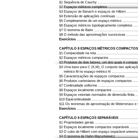
§1 Sequência de Cauchy ............................................
§2 Espaços métricos completos ...................................
§3 Espaços de Banach e espaços de Hilbert ...................
§4 Extensão de aplicações contínuas ............................
§5 Completamento de um espaço métrico .......................
§6 Espaços métricos topologicamente completos .............
§7 O teorema de Baire ................................................
§8 O método das aproximações sucessivas ....................
Exercícios
..............................................................
CAPÍTULO 8 ESPAÇOS MÉTRICOS COMPACTOS
§1 Compacidade na reta .............................................
§2 Espaços métricos compactos ...................................
§3 Produtos de dois fatores, um dos quais é compacto .....
§4 Uma base para C (K;M); O conjunto das aplicaç
métrico M no espaço métrico N .................................
§5 Caracterizações de espaços compactos ....................
§6 Produtos cartesianos de espaços compactos ..............
§7 Continuidade uniforme ............................................
§8 Espaços localmente compactos ................................
§9 Espaços vetoriais normados de dimensão finita ..........
§10 Equicontinuidade .................................................
§11 Os teoremas de aproximação de Weierstrass e Stone .
Exercícios
..............................................................
CAPÍTULO 9 ESPAÇOS SEPARÁVEIS
..................
§1 Propriedades gerais ...............................................
§2 Espaços localmente compactos separáveis ................
§3 O cubo de Hilbert com espaço separável universal ......
§4 O teorema de Hahn-Mazurkiewicz .............................