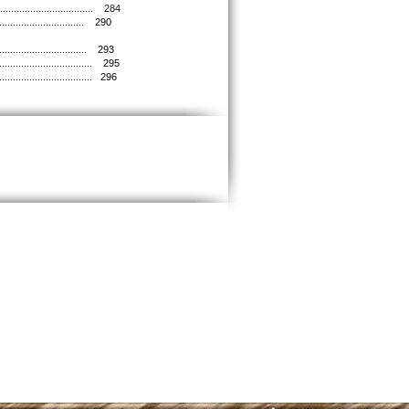
................................. 284
................................... 290
................................... 293
..................................... 295
.................................... 296