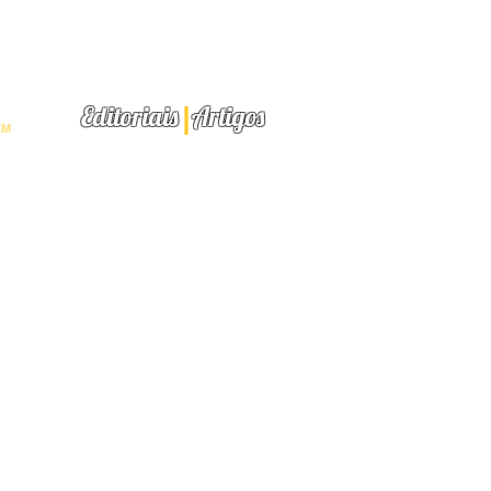
INEAR
R
l
Editoriais
Artigos
EM