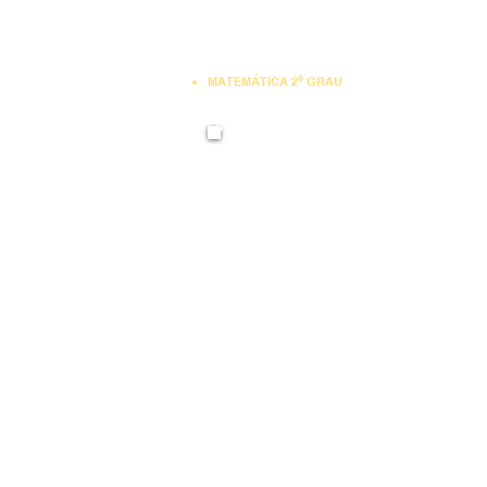
º
MATEMÁTICA 2
GRAU
MATEMÁTICA PU
ENGENHARIA DE PRODUÇÃO
SIMULAÇÃO
ESTATÍSTICA
PESQUISA OPERACIONAL