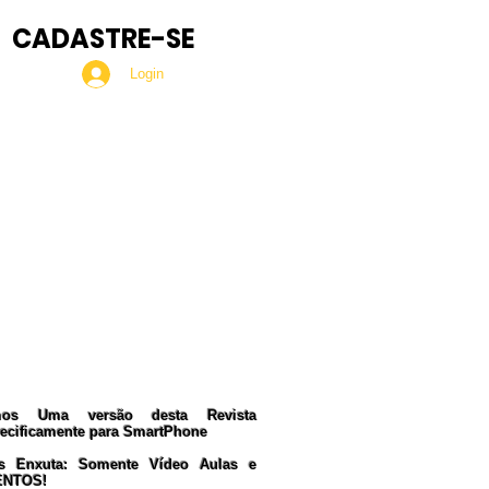
CADASTRE-SE
Login
Seja Nosso MEMBRO!
ua Doação nos ajudará a
manter esta Revista.
Nosso PIX:
375.234.149-15
Obrigado!
mos Uma versão desta Revista
ecificamente para SmartPhone
s Enxuta: Somente Vídeo Aulas e
ENTOS!