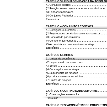
CAPÍTULO 3 LINGUAGEM BÁSICA DA TOPOLO
§1 Conjuntos abertos ...............................................
§2 Relação entre conjuntos abertos e continuidade .......
§3 Espaços topológicos ............................................
§4 Conjuntos Fechados ............................................
Exercícios
............................................................
CAPÍTULO 4 CONJUNTOS CONEXOS
................
§1 Definições e exemplos .........................................
§2 Propriedades gerais dos conjuntos conexos .............
§3 Conexidade por caminhos ......................................
§4 Componentes conexas ..........................................
§5 A conexidade como invariante topológico .................
Exercícios
............................................................
CAPÍTULO 5 LIMITES
..........................................
§1 Limites de sequências ..........................................
§2 Sequência de números reais ..................................
§3 Séries ................................................................
§4 Convergência e topologia ......................................
§5 Sequênecias de funções .......................................
§6 produtos cartesianos infinitos ................................
§7 Limites de funções ...............................................
Exercícios
.............................................................
CAPÍTULO 6 CONTINUIDADE UNIFORME
...........
§1 Observações e exemplos .......................................
Exercícios ...............................................................
CAPÍTULO 7 ESPAÇOS MÉTRICOS COMPLETOS