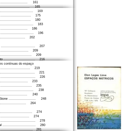
............................... 161
............................... 165
............................... 169
............................... 175
............................. 180
.............................. 183
............................... 186
............................... 196
................................. 202
....................................... 207
................................ 209
................................ 209
............................... 216
ões contínuas do espaço
.............................. 219
................................. 221
................................ 226
............................... 233
................................ 235
............................... 238
................................ 240
.............................. 248
.................................. 264
....................................... 274
................................. 274
................................. 278
................................ 280
................................ 281