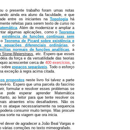
nou o presente trabalho foram umas notas
uando ainda era aluno da faculdade, e que
ade entre os iniciantes na
Topologia
há
lmente refeitas para serem texto de curso no
atemática
. Além de modernizar e ampliar a
sentar algumas aplicações, como o
Teorema
a
existência de funções contínuas sem
 o
Teorema de Picard sobre existência e
 equações diferenciais ordinárias
, o
ílias normais de funções analíticas
, a
 Stone-Weierstrass
, etc. Espero que esses
ia da força e da versatilidade das teorias
óquio acrescentei cerca de
400 exercícios
, o
o sobre
espaços separáveis
. Todo o esforço
 uma exceção à regra acima citada.
ios propostos
neste livro foi talvez a parte
crevê-lo. Espero que uma parcela do fascínio
brir, formular e resolver esses problemas se
se pode esperar aprender Matemática
tanto, ao leitor para que tente resolver os
ais atraentes e/ou desafiadores. Não os
em os ataque necessariamente na sequencia
 poderia consumir muito tempo. Mas procure
oa sorte na viagem que ora inicia.
el dever de agradecer a João Beal Vargas e
o várias correções no texto mimeografado.