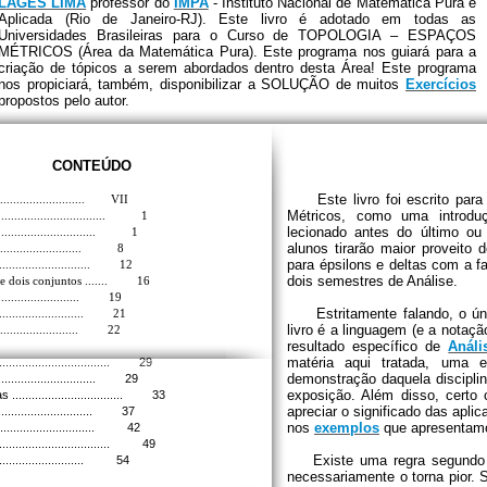
LAGES LIMA
professor do
IMPA
- Instituto Nacional de Matemática Pura e
Aplicada (Rio de Janeiro-RJ). Este livro é adotado em todas as
Universidades Brasileiras para o Curso de TOPOLOGIA – ESPAÇOS
MÉTRICOS (Área da Matemática Pura). Este programa nos guiará para a
criação de tópicos a serem abordados dentro desta Área! Este programa
nos propiciará, também, disponibilizar a SOLUÇÃO de muitos
Exercícios
propostos pelo autor.
CONTEÚDO
Este livro foi escrito para 
................................ VII
Métricos, como uma introdu
.................................... 1
lecionado antes do último ou
............................ 1
alunos tirarão maior proveito
.............................. 8
para épsilons e deltas com a f
.............................. 12
dois semestres de Análise.
tre dois conjuntos ....... 16
............................. 19
Estritamente
falando, o ún
............................. 21
livro é a linguagem (e a notaç
............................... 22
resultado específico de
Análi
matéria aqui tratada, uma 
..................................... 29
demonstração daquela discipli
............................... 29
exposição. Além disso, certo 
............................... 33
apreciar o significado das apli
.............................. 37
nos
exemplos
que apresentamo
............................... 42
............................... 49
Existe uma regra segundo a 
................................. 54
necessariamente o torna pior. 