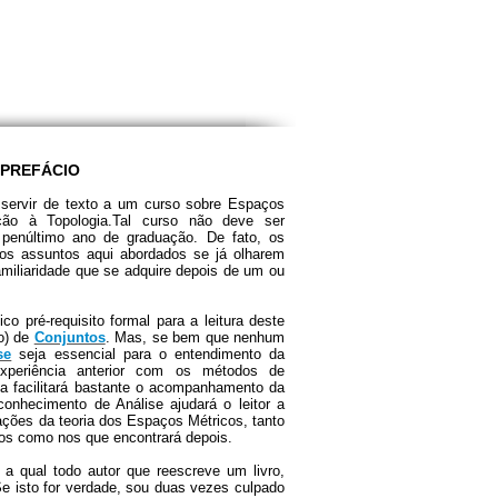
PREFÁCIO
servir de texto a um curso sobre Espaços
ção à Topologia.Tal curso não deve ser
 penúltimo ano de graduação. De fato, os
 dos assuntos aqui abordados se já olharem
amiliaridade que se adquire depois de um ou
ico pré-requisito formal para a leitura deste
ão) de
Conjuntos
. Mas, se bem que nenhum
se
seja essencial para o entendimento da
experiência anterior com os métodos de
na facilitará bastante o acompanhamento da
conhecimento de Análise ajudará o leitor a
cações da teoria dos Espaços Métricos, tanto
s como nos que encontrará depois.
qual todo autor que reescreve um livro,
Se isto for verdade, sou duas vezes culpado