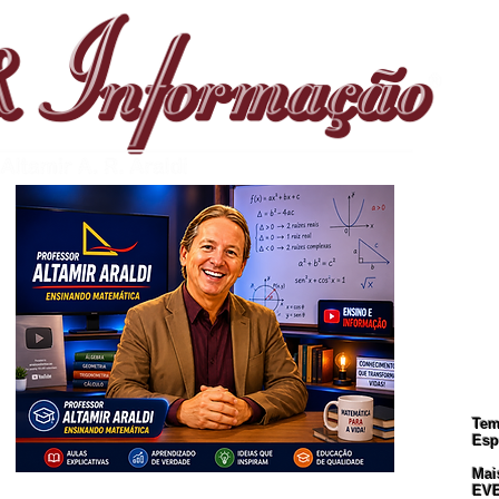
S
Te
Esp
Mai
CREVA-SE. Muito Importante para Todos!
EV