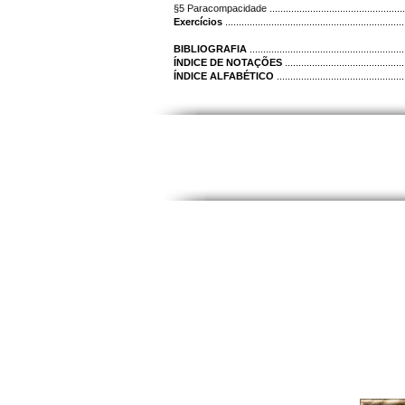
§5 Paracompacidade ...................................................
Exercícios
..............................................................
BIBLIOGRAFIA
......................................................
ÍNDICE DE NOTAÇÕES
.........................................
ÍNDICE ALFABÉTICO
.............................................