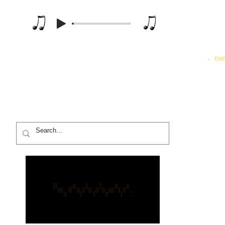
Music Player
MATEMÁTICA APLICADA
RA
TEORIA DOS GRAFOS
PROGRAMAÇÃO L
 DE SISTEMAS
SISTEMAS DE PRODUÇÃO
PROGRAMAÇÃO NÃO-LINEA
PROGRAMAÇÃO DINÂMICA
SISTEMAS ESPECIALISTAS
FÍSICA
EN