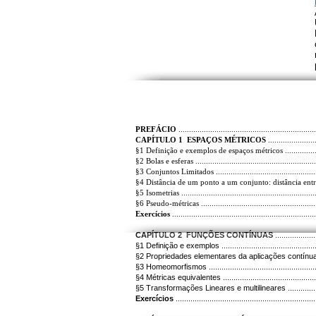
PREFÁCIO
...........................................................
CAPÍTULO 1 ESPAÇOS MÉTRICOS
...................
§1 Definição e exemplos de espaços métricos ................
§2 Bolas e esferas ....................................................
§3 Conjuntos Limitados .............................................
§4 Distância de um ponto a um conjunto: distância en
§5 Isometrias ...........................................................
§6 Pseudo-métricas ...................................................
Exercícios
.............................................................
CAPÍTULO 2 FUNÇÕES CONTÍNUAS
................
§1 Definição e exemplos ...........................................
§2 Propriedades elementares da aplicações contínuas ...
§3 Homeomorfismos .................................................
§4 Métricas equivalentes ..........................................
§5 Transformações Lineares e multilineares ................
Exercícios
...........................................................