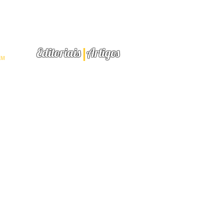
INEAR
R
l
Editoriais
Artigos
EM