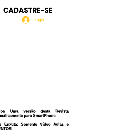
CADASTRE-SE
Login
Seja Nosso MEMBRO!
ua Doação nos ajudará a
manter esta Revista.
Nosso PIX:
375.234.149-15
Obrigado!
mos Uma versão desta Revista
ecificamente para SmartPhone
s Enxuta: Somente Vídeo Aulas e
ENTOS!