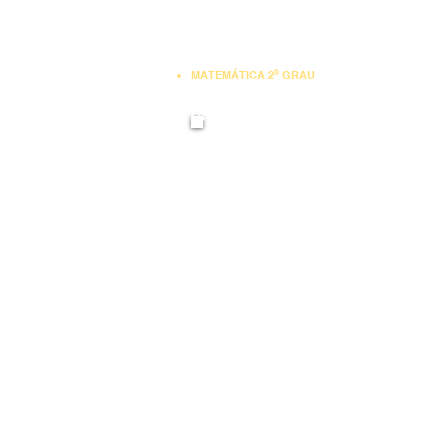
º
MATEMÁTICA 2
GRAU
MATEMÁTICA PU
ENGENHARIA DE PRODUÇÃO
SIMULAÇÃO
ESTATÍSTICA
PESQUISA OPERACIONAL