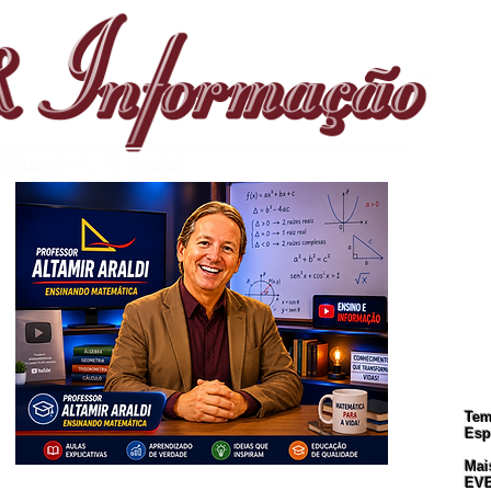
S
Te
Esp
Mai
CREVA-SE. Muito Importante para Todos!
EV