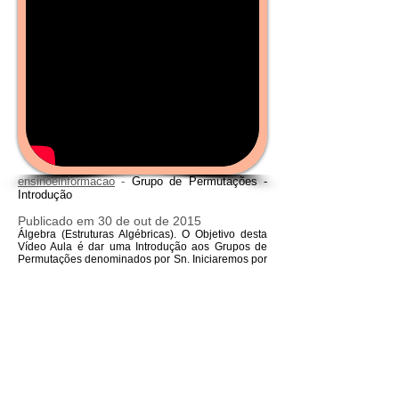
ensinoeinformacao
-
Grupo de Permutações -
Introdução
Publicado em 30 de out de 2015
Álgebra (Estruturas Algébricas). O Objetivo desta
Vídeo Aula é dar uma Introdução aos Grupos de
Permutações denominados por Sn. Iniciaremos por
estudar, em particular o Grupo S3 e seus
Subgrupos.
Nossas Revistas a
Ensino&Informação
(Facebook)
.
Texto a ser