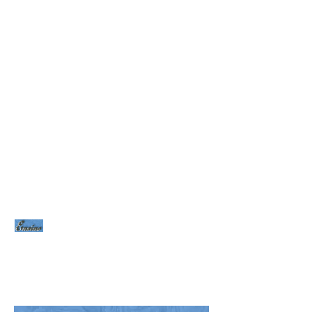
Seja Nosso MEMBRO!
Sua Doação nos ajudará a
manter esta Revista.
Nosso PIX:
375.234.149-15
Obrigado!
MATEMÁTICA
PURA