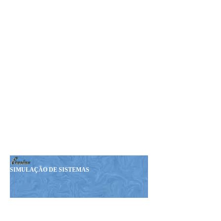
Seja Nosso MEMBRO!
Sua Doação nos ajudará a
manter esta Revista.
Nosso PIX:
375.234.149-15
Obrigado!
SIMULAÇÃO DE SISTEMAS