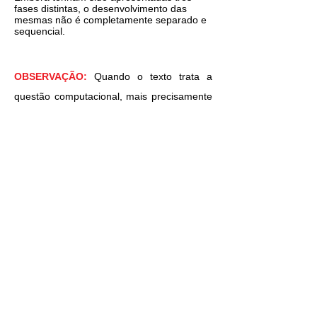
fases distintas, o desenvolvimento das
mesmas não é completamente separado e
sequencial.
OBSERVAÇÃO:
Quando o texto trata a
questão computacional, mais precisamente
Tempo Computacional e o Computador em
si, é bom ressaltar que este texto foi escrito
em 1989. Evi
dentemente, que na época
com computadores no máximo (tirando as
poucas
Estações de Trabalho
- Na UFSC-
Universidade Federal de Santa Catarina,
por exemplo, somente o Departamento de
Engeharia Macânica o qual já
vinha trabalhando com
SIMULAÇÂO DE
SISTEMAS
com ênfase na
Computação
Gráfica
que estava dando seus primeiros