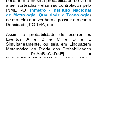
bolas têm a mesma probabilidade de virem
a ser sorteadas - elas são controlados pelo
INMETRO (
Inmetro - Instituto Nacional
de Metrologia, Qualidade e Tecnologia
)
de maneira que venham a possuir a mesma
Densidade, FORMA, etc...
Assim, a probabilidade de ocorrer os
Eventos A e B e C e D e E
Simultaneamente, ou seja em Linguagem
Matemática da Teoria das Probabilidades
Pr[A
∩
B
∩
C
∩
D
∩
E] =
Pr[A].Pr[B].Pr[C].Pr[D].Pr[E] = 1/10 . 1/10 .
1/10 . 1/10 . 1/10 =
1/100.000
=
0,00001
(uma chance em 100 mil).