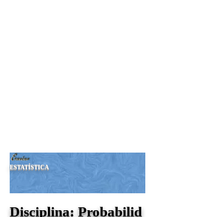
Seja Nosso MEMBRO!
Sua Doação nos ajudará a
manter esta Revista.
Nosso PIX:
375.234.149-15
Obrigado!
ESTATÍSTICA
Disciplina: Probabilid