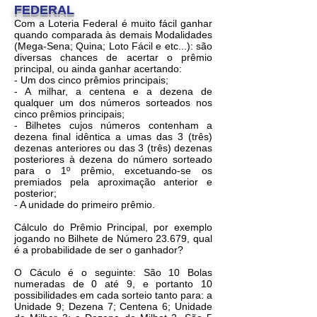
FEDERAL
Com a Loteria Federal é muito fácil ganhar
quando comparada às demais Modalidades
(Mega-Sena; Quina; Loto Fácil e etc...): são
diversas chances de acertar o prêmio
principal, ou ainda ganhar acertando:
- Um dos cinco prêmios principais;
- A milhar, a centena e a dezena de
qualquer um dos números sorteados nos
cinco prêmios principais;
- Bilhetes cujos números contenham a
dezena final idêntica a umas das 3 (três)
dezenas anteriores ou das 3 (três) dezenas
posteriores à dezena do número sorteado
para o 1º prêmio, excetuando-se os
premiados pela aproximação anterior e
posterior;
- A unidade do primeiro prêmio.
Cálculo do Prêmio Principal, por exemplo
jogando no Bilhete de Número 23.679, qual
é a probabilidade de ser o ganhador?
O Cáculo é o seguinte: São 10 Bolas
numeradas de 0 até 9, e portanto 10
possibilidades em cada sorteio tanto para: a
Unidade 9; Dezena 7; Centena 6; Unidade