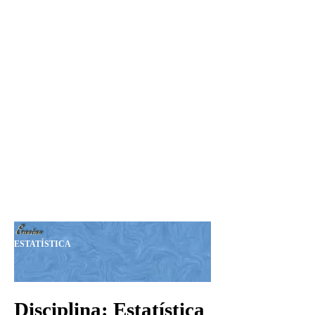
Seja Nosso MEMBRO!
Sua Doação nos ajudará a
manter esta Revista.
Nosso PIX:
375.234.149-15
Obrigado!
ESTATÍSTICA
Disciplina: Estatística