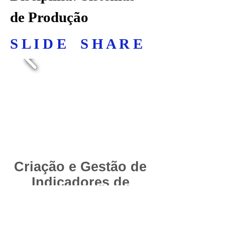
de Produção
S L I D E S H A R E
Criação e Gestão de
Indicadores de
Processo - Parte 02