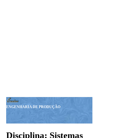
Seja Nosso MEMBRO!
Sua Doação nos ajudará a
manter esta Revista.
Nosso PIX:
375.234.149-15
Obrigado!
ENGENHARIA DE PRODUÇÃO
Disciplina: Sistemas