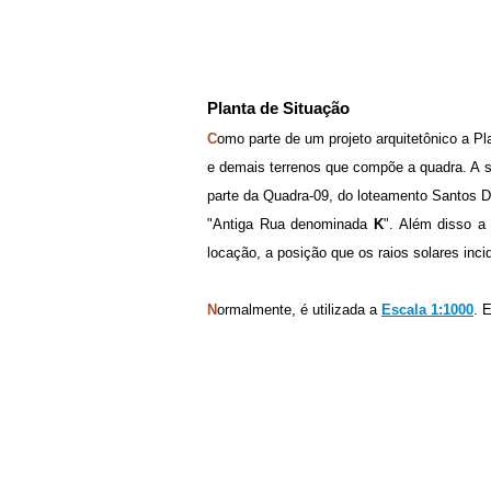
Planta de Situação
C
omo parte de um projeto arquitetônico a Pla
e demais terrenos que compõe a quadra. A s
parte da Quadra-09, do loteamento Santos D
"Antiga Rua denominada
K
". Além disso a
locação, a posição que os raios solares incid
N
ormalmente, é utilizada a
Escala 1:1000
. 