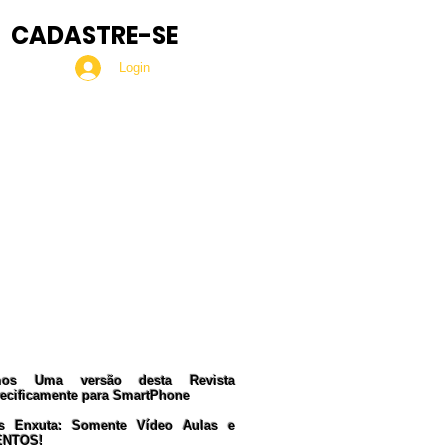
CADASTRE-SE
Login
Seja Nosso MEMBRO!
ua Doação nos ajudará a
manter esta Revista.
Nosso PIX:
375.234.149-15
Obrigado!
mos Uma versão desta Revista
ecificamente para SmartPhone
s Enxuta: Somente Vídeo Aulas e
ENTOS!