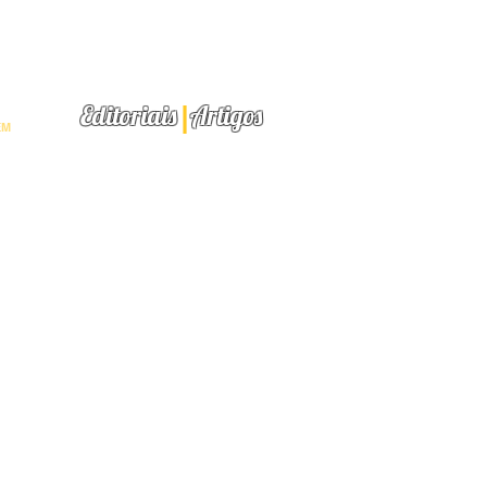
INEAR
R
l
Editoriais
Artigos
EM