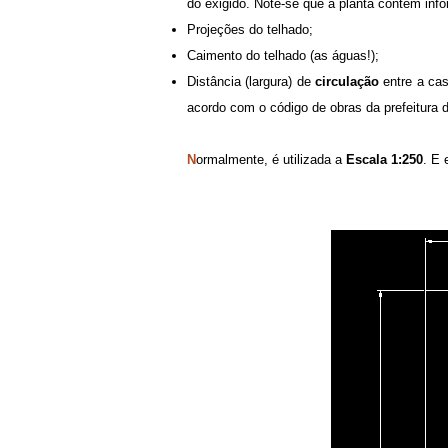
do exigido. Note-se que a planta contém in
Projeções do telhado;
Caimento do telhado (as águas!);
Distância (largura) de
circulação
entre a cas
acordo com o código de obras da prefeitura d
N
ormalmente, é utilizada a
Escala 1:250
. E 