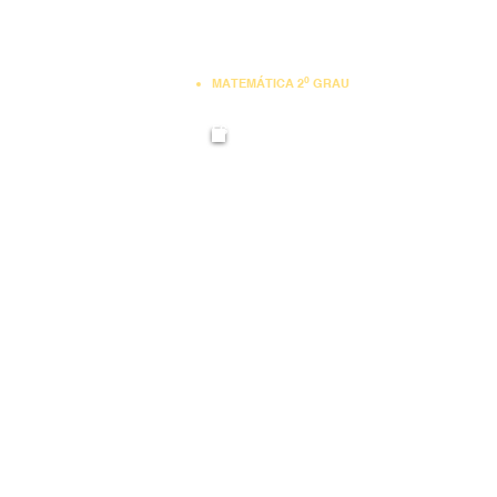
º
MATEMÁTICA 2
GRAU
MATEMÁTICA PU
ENGENHARIA DE PRODUÇÃO
SIMULAÇÃO
ESTATÍSTICA
PESQUISA OPERACIONAL