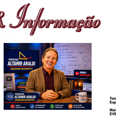
S
Te
Esp
Mai
CREVA-SE. Muito Importante para Todos!
EV